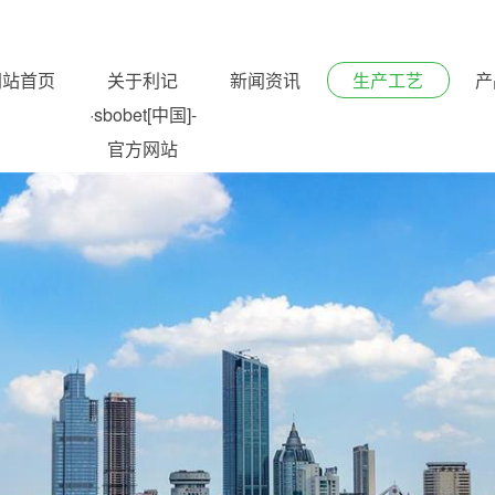
网站首页
关于利记
新闻资讯
生产工艺
产
·sbobet[中国]-
官方网站