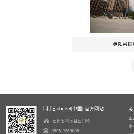
建阳碧泉
利记·sbobet[中国]-官方网站
关
企
福建省将乐县石门岭
企
0598-2269098